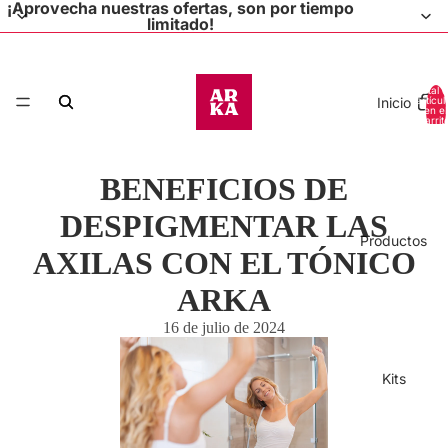
¡Aprovecha nuestras ofertas, son por tiempo
limitado!
Total 
Inicio
artícul
en el
carrit
0
BENEFICIOS DE
DESPIGMENTAR LAS
Productos
AXILAS CON EL TÓNICO
ARKA
16 de julio de 2024
Kits