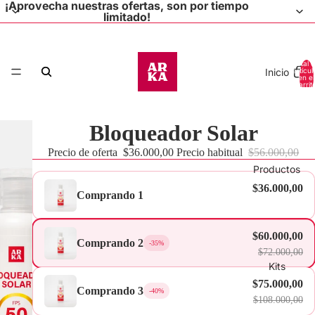
¡Aprovecha nuestras ofertas, son por tiempo
limitado!
Total 
Inicio
artícul
en el
carrit
0
Bloqueador Solar
Precio de oferta
$36.000,00
Precio habitual
$56.000,00
Productos
$36.000,00
Comprando 1
$60.000,00
Comprando 2
-35%
$72.000,00
Kits
$75.000,00
Comprando 3
-40%
$108.000,00