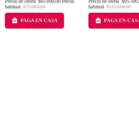
Precio de oferta
$65.000,00
Precio
Precio de oferta
$95.500
habitual
$75.000,00
habitual
$115.500,00
PAGA EN CASA
PAGA EN CAS
Menú Principal
Inicio
Productos
Kits
Contacto
Blog