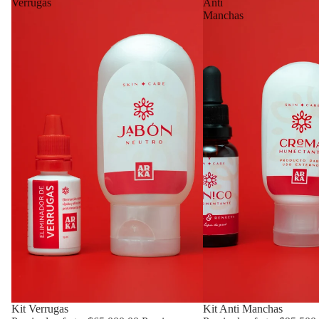
Verrugas
Anti
Manchas
Oferta
Kit Verrugas
Oferta
Kit Anti Manchas