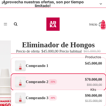
¡Aprovecha nuestras ofertas, son por tiempo
limitado!
Total 
Inicio
artícul
en el
carrit
0
Eliminador de Hongos
Precio de oferta
$45.000,00
Precio habitual
$65.000,00
Productos
$45.000,00
Comprando 1
$70.000,00
Comprando 2
-35%
$90.000,00
Kits
$90.000,00
Comprando 3
-40%
$135.000,00