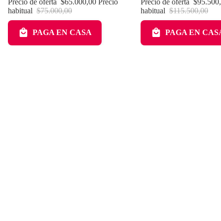
Precio de oferta
$65.000,00
Precio
Precio de oferta
$95.500
habitual
$75.000,00
habitual
$115.500,00
PAGA EN CASA
PAGA EN CAS
Menú Principal
Inicio
Productos
Kits
Contacto
Blog