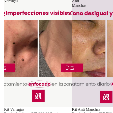
Verrugas
Anti
Manchas
Oferta
Kit Verrugas
Oferta
Kit Anti Manchas