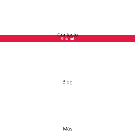
Contacto
Submit
pal
Legales
Política de envío
Política de privacidad
Términos del Servicio
Blog
Política de devoluciones y reemb
Más