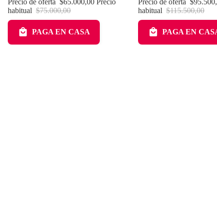
Precio de oferta
$65.000,00
Precio
Precio de oferta
$95.500
habitual
$75.000,00
habitual
$115.500,00
PAGA EN CASA
PAGA EN CAS
Menú Principal
Inicio
Productos
Kits
Contacto
Blog