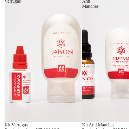
Verrugas
Anti
Manchas
Oferta
Kit Verrugas
Oferta
Kit Anti Manchas