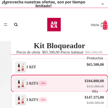
¡Aprovecha nuestras ofertas, son por tiempo
limitado!
Total 
Inicio
artícul
en el
carrit
0
Kit Bloqueador
Precio de oferta
$65.500,00
Precio habitual
$85.500,00
Productos
$65.500,00
1 KIT
$104.800,00
2 KITS
-20%
$131.000,00
Kits
$147.375,00
3 KITS
-25%
$196.500,00